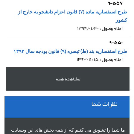
۹-۵۵۷
طرح استفساریه ماده (۷) قانون اعزام دانشجو به خارج از
کشور
اعلام وصول : ۱۳۹۴/۰۱/۳۰
۹-۵۵۰
طرح استفساریه بند (ط) تبصره (۹) قانون بودجه سال ۱۳۹۳
اعلام وصول : ۱۳۹۳/۱۱/۱۵
مشاهده همه
نظرات شما
ما شما را تشویق می کنیم که از همه بخش های این وبسایت