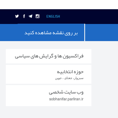
ENGLISH
بر روی نقشه مشاهده کنید
فراکسیون ها و گرایش های سیاسی
حوزه انتخابیه
سبزوار، جغتای ، جوین
وب سایت شخصی
sobhanifar.parliran.ir